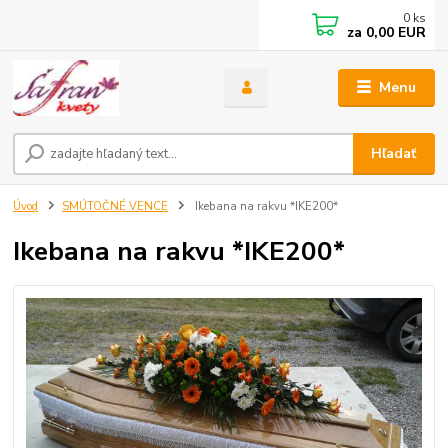
0
ks
za
0,00 EUR
Menu
Hľadať
Úvod
SMÚTOČNÉ VENCE
Ikebana na rakvu *IKE200*
Ikebana na rakvu *IKE200*