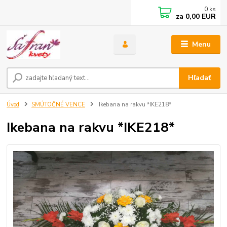
0
ks
za
0,00 EUR
Menu
Hľadať
Úvod
SMÚTOČNÉ VENCE
Ikebana na rakvu *IKE218*
Ikebana na rakvu *IKE218*