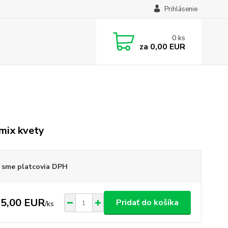
Prihlásenie
0
ks
za
0,00 EUR
 mix kvety
 sme platcovia DPH
5,00 EUR
Pridať do košíka
/
ks