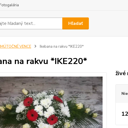
Fotogaléria
Hľadať
SMÚTOČNÉ VENCE
Ikebana na rakvu *IKE220*
ana na rakvu *IKE220*
živé
Nie
12