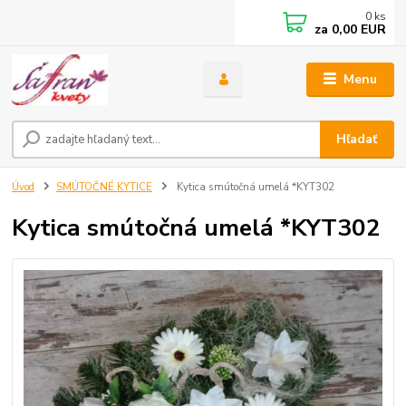
0
ks
za
0,00 EUR
Menu
Hľadať
Úvod
SMÚTOČNÉ KYTICE
Kytica smútočná umelá *KYT302
Kytica smútočná umelá *KYT302