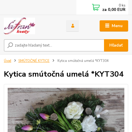
0
ks
za
0,00 EUR
Menu
Hľadať
Úvod
SMÚTOČNÉ KYTICE
Kytica smútočná umelá *KYT304
Kytica smútočná umelá *KYT304