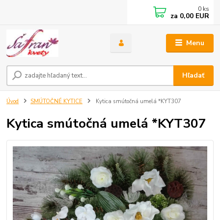
0
ks
za
0,00 EUR
Menu
Hľadať
Úvod
SMÚTOČNÉ KYTICE
Kytica smútočná umelá *KYT307
Kytica smútočná umelá *KYT307