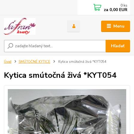
0
ks
za
0,00 EUR
Menu
Hľadať
Úvod
SMÚTOČNÉ KYTICE
Kytica smútočná živá *KYT054
Kytica smútočná živá *KYT054