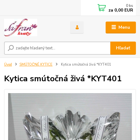
0
ks
za
0,00 EUR
Menu
Hľadať
Úvod
SMÚTOČNÉ KYTICE
Kytica smútočná živá *KYT401
Kytica smútočná živá *KYT401