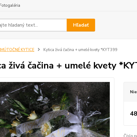
Fotogaléria
Hľadať
SMÚTOČNÉ KYTICE
Kytica živá čačina + umelé kvety *KYT399
ca živá čačina + umelé kvety *K
Nie
48
Číslo p