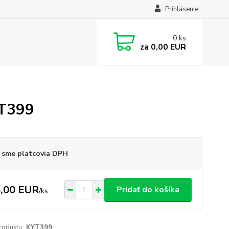
Prihlásenie
0
ks
za
0,00 EUR
YT399
 sme platcovia DPH
,00 EUR
Pridať do košíka
/
ks
roduktu:
KYT399