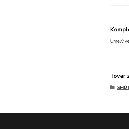
Komple
Umelý ve
Tovar 
SMÚT