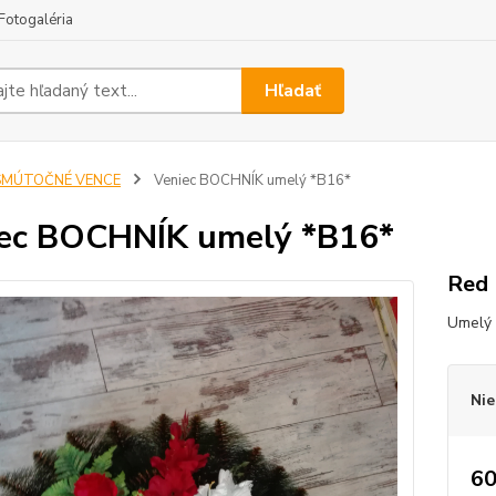
Fotogaléria
Hľadať
SMÚTOČNÉ VENCE
Veniec BOCHNÍK umelý *B16*
ec BOCHNÍK umelý *B16*
Red
Umelý 
Nie
60