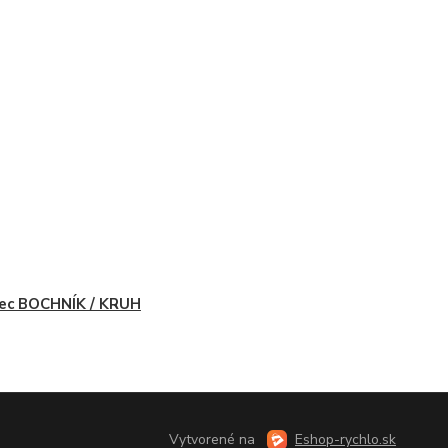
ec BOCHNÍK / KRUH
Vytvorené na
Eshop-rychlo.sk