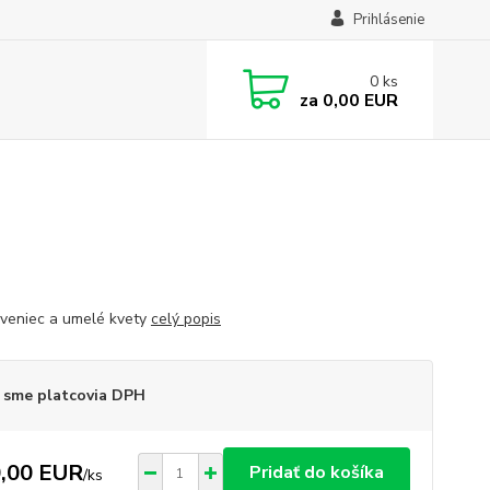
Prihlásenie
0
ks
za
0,00 EUR
veniec a umelé kvety
celý popis
 sme platcovia DPH
,00 EUR
Pridať do košíka
/
ks