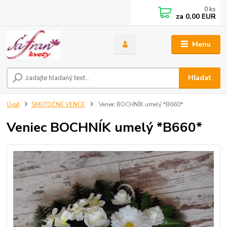
0
ks
za
0,00 EUR
Menu
Hľadať
Úvod
SMÚTOČNÉ VENCE
Veniec BOCHNÍK umelý *B660*
Veniec BOCHNÍK umelý *B660*