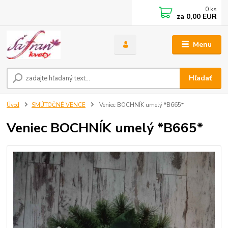
0
ks
za
0,00 EUR
Menu
Hľadať
Úvod
SMÚTOČNÉ VENCE
Veniec BOCHNÍK umelý *B665*
Veniec BOCHNÍK umelý *B665*