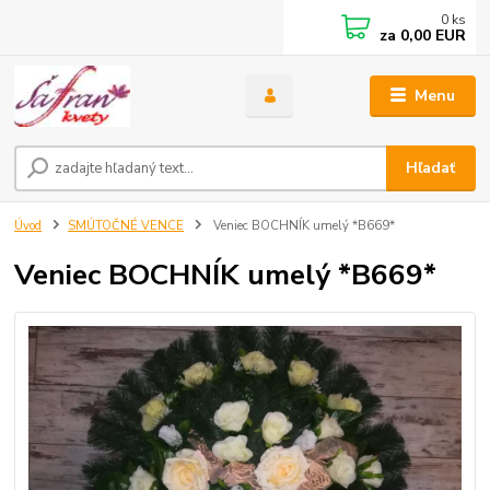
0
ks
za
0,00 EUR
Menu
Hľadať
Úvod
SMÚTOČNÉ VENCE
Veniec BOCHNÍK umelý *B669*
Veniec BOCHNÍK umelý *B669*