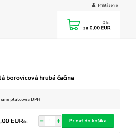
Prihlásenie
0
ks
za
0,00 EUR
á borovicová hrubá čačina
 sme platcovia DPH
,00 EUR
Pridať do košíka
/
ks