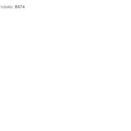
roduktu:
B674