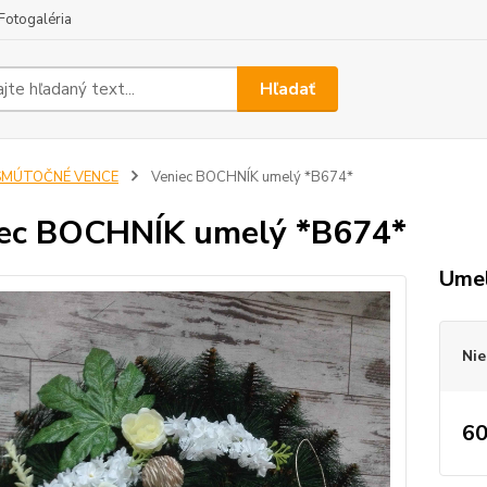
Fotogaléria
Hľadať
SMÚTOČNÉ VENCE
Veniec BOCHNÍK umelý *B674*
ec BOCHNÍK umelý *B674*
Umel
Nie
60