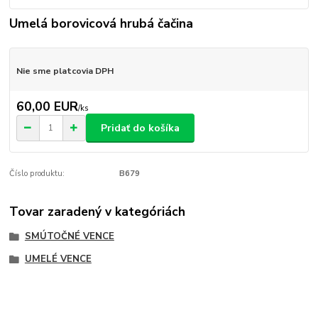
Umelá borovicová hrubá čačina
Nie sme platcovia DPH
60,00 EUR
/
ks
Pridať do košíka
Číslo produktu:
B679
Tovar zaradený v kategóriách
SMÚTOČNÉ VENCE
UMELÉ VENCE