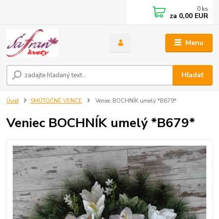
0
ks
za
0,00 EUR
Menu
Hľadať
Úvod
SMÚTOČNÉ VENCE
Veniec BOCHNÍK umelý *B679*
Veniec BOCHNÍK umelý *B679*