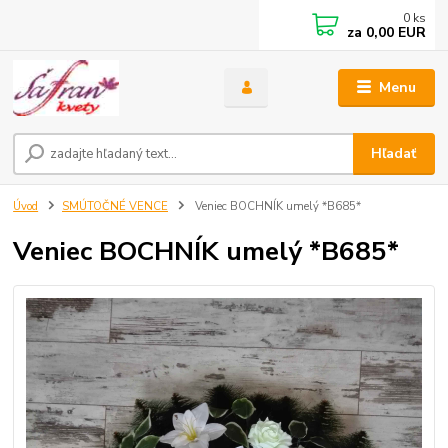
0
ks
za
0,00 EUR
Menu
Hľadať
Úvod
SMÚTOČNÉ VENCE
Veniec BOCHNÍK umelý *B685*
Veniec BOCHNÍK umelý *B685*