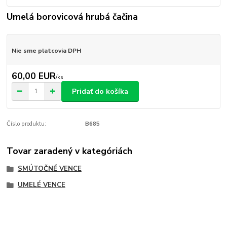
Umelá borovicová hrubá čačina
Nie sme platcovia DPH
60,00 EUR
/
ks
Pridať do košíka
Číslo produktu:
B685
Tovar zaradený v kategóriách
SMÚTOČNÉ VENCE
UMELÉ VENCE