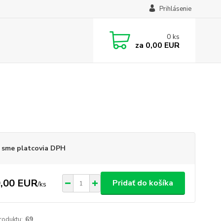
Prihlásenie
0
ks
za
0,00 EUR
 sme platcovia DPH
,00 EUR
Pridať do košíka
/
ks
roduktu:
69