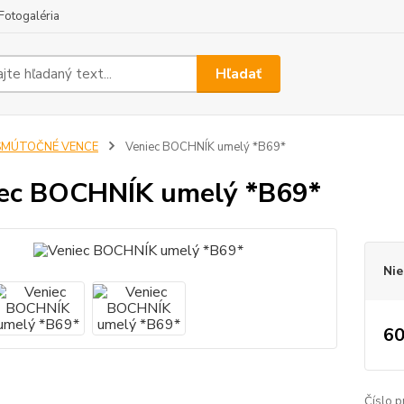
Fotogaléria
Hľadať
SMÚTOČNÉ VENCE
Veniec BOCHNÍK umelý *B69*
ec BOCHNÍK umelý *B69*
Nie
60
Číslo p