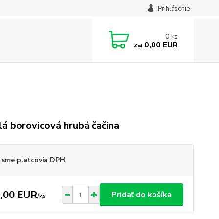
Prihlásenie
0
ks
za
0,00 EUR
á borovicová hrubá čačina
 sme platcovia DPH
,00 EUR
Pridať do košíka
/
ks