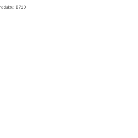
roduktu:
B710