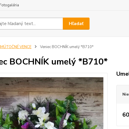
Fotogaléria
Hľadať
SMÚTOČNÉ VENCE
Veniec BOCHNÍK umelý *B710*
ec BOCHNÍK umelý *B710*
Umel
Nie
60