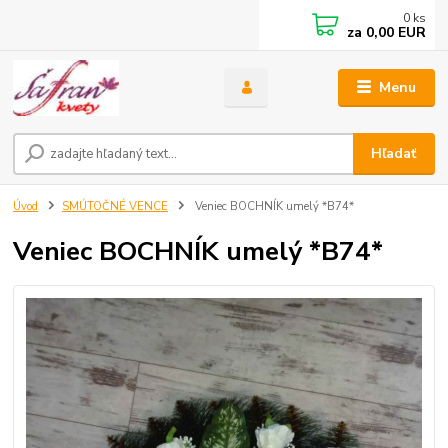
0
ks
za
0,00 EUR
Menu
Hľadať
Úvod
SMÚTOČNÉ VENCE
Veniec BOCHNÍK umelý *B74*
Veniec BOCHNÍK umelý *B74*