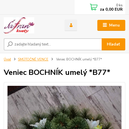
0
ks
za
0,00 EUR
Menu
Hľadať
Úvod
SMÚTOČNÉ VENCE
Veniec BOCHNÍK umelý *B77*
Veniec BOCHNÍK umelý *B77*