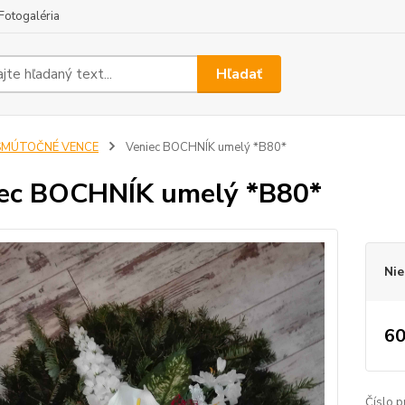
Fotogaléria
Hľadať
SMÚTOČNÉ VENCE
Veniec BOCHNÍK umelý *B80*
ec BOCHNÍK umelý *B80*
Nie
60
Číslo p