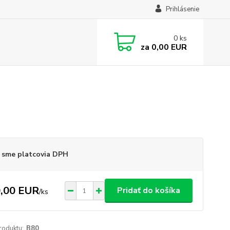
Prihlásenie
0
ks
za
0,00 EUR
 sme platcovia DPH
,00 EUR
Pridať do košíka
/
ks
roduktu:
B80