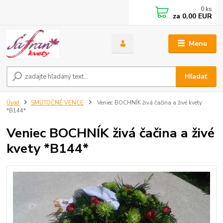
0
ks
za
0,00 EUR
Menu
Hľadať
Úvod
SMÚTOČNÉ VENCE
Veniec BOCHNÍK živá čačina a živé kvety
*B144*
Veniec BOCHNÍK živá čačina a živé
kvety *B144*