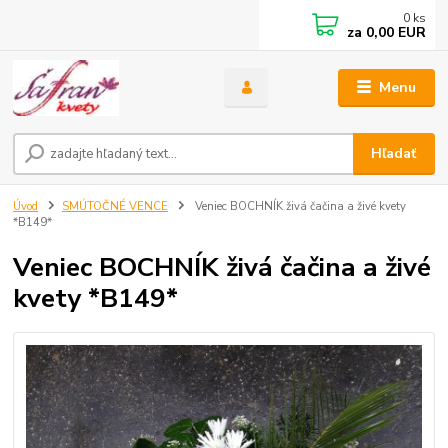
0
ks
za
0,00 EUR
Menu
Hľadať
Úvod
SMÚTOČNÉ VENCE
Veniec BOCHNÍK živá čačina a živé kvety
*B149*
Veniec BOCHNÍK živá čačina a živé
kvety *B149*