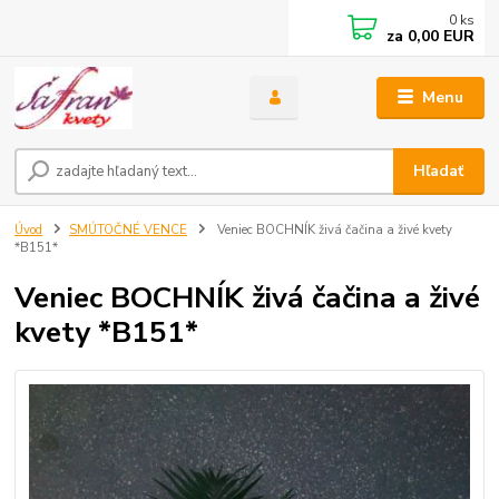
0
ks
za
0,00 EUR
Menu
Hľadať
Úvod
SMÚTOČNÉ VENCE
Veniec BOCHNÍK živá čačina a živé kvety
*B151*
Veniec BOCHNÍK živá čačina a živé
kvety *B151*