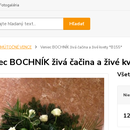
Fotogaléria
Hľadať
SMÚTOČNÉ VENCE
Veniec BOCHNÍK živá čačina a živé kvety *B155*
ec BOCHNÍK živá čačina a živé k
Všet
Nie
12