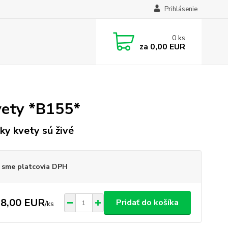
Prihlásenie
0
ks
za
0,00 EUR
vety *B155*
ky kvety sú živé
 sme platcovia DPH
8,00 EUR
Pridať do košíka
/
ks