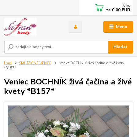
0
ks
za
0,00 EUR
Menu
Hľadať
Úvod
SMÚTOČNÉ VENCE
Veniec BOCHNÍK živá čačina a živé kvety
*B157*
Veniec BOCHNÍK živá čačina a živé
kvety *B157*