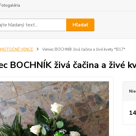
Fotogaléria
Hľadať
SMÚTOČNÉ VENCE
Veniec BOCHNÍK živá čačina a živé kvety *B17*
ec BOCHNÍK živá čačina a živé k
Nie
14