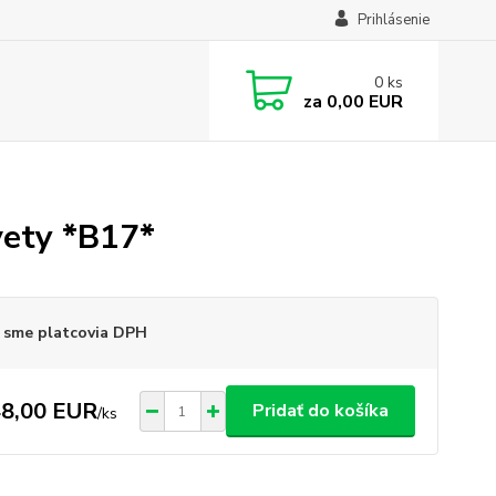
Prihlásenie
0
ks
za
0,00 EUR
vety *B17*
 sme platcovia DPH
8,00 EUR
Pridať do košíka
/
ks