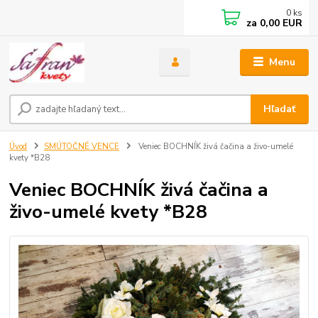
0
ks
za
0,00 EUR
Menu
Hľadať
Úvod
SMÚTOČNÉ VENCE
Veniec BOCHNÍK živá čačina a živo-umelé
kvety *B28
Veniec BOCHNÍK živá čačina a
živo-umelé kvety *B28