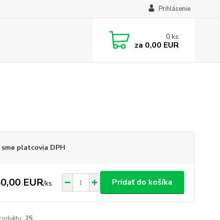
Prihlásenie
0
ks
za
0,00 EUR
 sme platcovia DPH
0,00 EUR
Pridať do košíka
/
ks
roduktu:
25