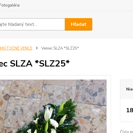
Fotogaléria
Hľadať
SMÚTOČNÉ VENCE
Veniec SLZA *SLZ25*
ec SLZA *SLZ25*
Nie
18
Číslo p