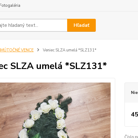
Fotogaléria
Hľadať
SMÚTOČNÉ VENCE
Veniec SLZA umelá *SLZ131*
ec SLZA umelá *SLZ131*
Nie
45
Číslo p