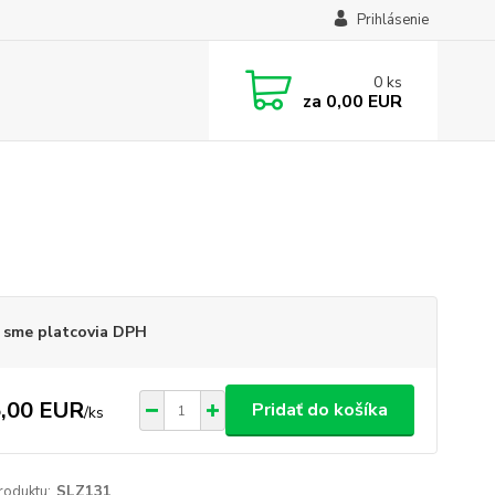
Prihlásenie
0
ks
za
0,00 EUR
 sme platcovia DPH
,00 EUR
Pridať do košíka
/
ks
roduktu:
SLZ131