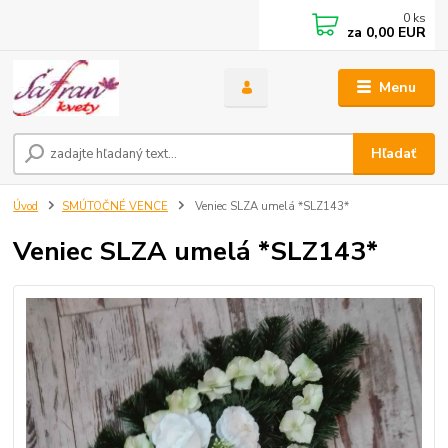
0
ks
za
0,00 EUR
Menu
Hľadať
Úvod
SMÚTOČNÉ VENCE
Veniec SLZA umelá *SLZ143*
Veniec SLZA umelá *SLZ143*