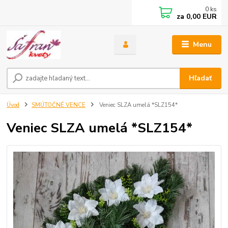
0
ks
za
0,00 EUR
Menu
Hľadať
Úvod
SMÚTOČNÉ VENCE
Veniec SLZA umelá *SLZ154*
Veniec SLZA umelá *SLZ154*