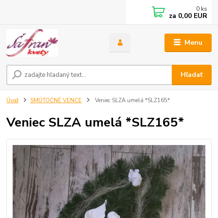
0
ks
za
0,00 EUR
Menu
Hľadať
Úvod
SMÚTOČNÉ VENCE
Veniec SLZA umelá *SLZ165*
Veniec SLZA umelá *SLZ165*