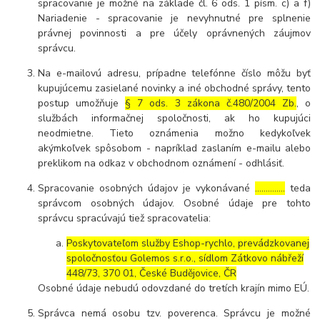
spracovanie je možné na základe čl. 6 ods. 1 písm. c) a f)
Nariadenie - spracovanie je nevyhnutné pre splnenie
právnej povinnosti a pre účely oprávnených záujmov
správcu.
Na e-mailovú adresu, prípadne telefónne číslo môžu byť
kupujúcemu zasielané novinky a iné obchodné správy, tento
postup umožňuje
§ 7 ods. 3 zákona č.480/2004 Zb.
, o
službách informačnej spoločnosti, ak ho kupujúci
neodmietne. Tieto oznámenia možno kedykoľvek
akýmkoľvek spôsobom - napríklad zaslaním e-mailu alebo
preklikom na odkaz v obchodnom oznámení - odhlásiť.
Spracovanie osobných údajov je vykonávané
…………..
teda
správcom osobných údajov. Osobné údaje pre tohto
správcu spracúvajú tiež spracovatelia:
Poskytovateľom služby Eshop-rychlo, prevádzkovanej
spoločnosťou Golemos s.r.o., sídlom Zátkovo nábřeží
448/73, 370 01, České Budějovice, ČR
Osobné údaje nebudú odovzdané do tretích krajín mimo EÚ.
Správca nemá osobu tzv. poverenca. Správcu je možné