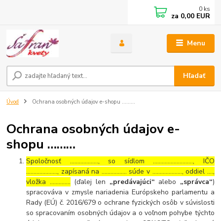
0
ks
za
0,00 EUR
Menu
Hľadať
Úvod
Ochrana osobných údajov e-shopu ………
Ochrana osobných údajov e-
shopu ………
Spoločnosť ………………., so sídlom ………………………, IČO
…………………, zapísaná na …………….. súde v ……………….., oddiel ….,
vložka …………..
(ďalej len
„predávajúci“
alebo
„správca“
)
spracováva v zmysle nariadenia Európskeho parlamentu a
Rady (EÚ) č. 2016/679 o ochrane fyzických osôb v súvislosti
so spracovaním osobných údajov a o voľnom pohybe týchto