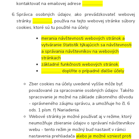
kontaktovať na emailovej adrese
………………….
Správca osobných údajov, ako prevádzkovateľ webovej
stránky
…………………
, používa na tejto webovej stránke súbory
cookies, ktoré sú tu použité na účely:
merania návštevnosti webových stránok a
vytváranie štatistík týkajúcich sa návštevnosti
a správania návštevníkov na webových
stránkach
základné funkčnosti webových stránok.
………………… doplňte o prípadné ďalšie účely
Zber cookies na účely uvedené vyššie môže byť
považované za spracovanie osobných údajov. Takéto
spracovanie je možné na základe zákonného dôvodu
- oprávneného záujmu správcu, a umožňuje ho čl. 6
ods. 1 písm. f) Nariadenia.
Webové stránky je možné používať aj v režime, ktorý
neumožňuje zbieranie údajov o správaní návštevníkov
webu - tento režim je možný buď nastaviť v rámci
nastavenia prehliadača
alebo je možné vzniesť proti