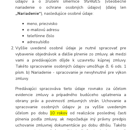
údajov a o zrušení smernice 95/46/ES (všeobecné
nariadenie o ochrane osobných údajov) (ďalej len
„Nariadenie“
), nasledujúce osobné údaje:
meno, priezvisko
e-mailovú adresu
telefónne číslo
adresu/sídlo
Vyššie uvedené osobné údaje je nutné spracovať pre
vybavenie objednávok a ďalšie plnenie zo zmluvy, ak medzi
vami a predávajúcim dôjde k uzavretiu kúpnej zmluvy.
Takéto spracovanie osobných údajov umožňuje čl. 6 ods. 1
písm. b) Nariadenie - spracovanie je nevyhnutné pre výkon
zmluvy.
Predávajúci spracováva tieto údaje rovnako za účelom
evidencie zmluvy a prípadného budúceho uplatnenia a
obrany práv a povinností zmluvných strán. Uchovanie a
spracovanie osobných údajov je za vyššie uvedeným
účelom po dobu
10 rokov
od realizácie poslednej časti
plnenia podľa zmluvy, ak nepožaduje iný právny predpis
uchovanie zmluvnej dokumentácie po dobu dlhšiu. Takéto