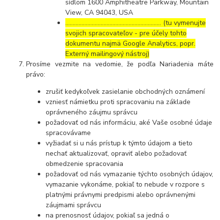
sídlom 1600 Amphitheatre Parkway, Mountain
View, CA 94043, USA
……………………………………………………..… (tu vymenujte
svojich spracovateľov - pre účely tohto
dokumentu najmä Google Analytics, popr.
Externý mailingový nástroj)
Prosíme vezmite na vedomie, že podľa Nariadenia máte
právo:
zrušiť kedykoľvek zasielanie obchodných oznámení
vzniesť námietku proti spracovaniu na základe
oprávneného záujmu správcu
požadovať od nás informáciu, aké Vaše osobné údaje
spracovávame
vyžiadať si u nás prístup k týmto údajom a tieto
nechať aktualizovať, opraviť alebo požadovať
obmedzenie spracovania
požadovať od nás vymazanie týchto osobných údajov,
vymazanie vykonáme, pokiaľ to nebude v rozpore s
platnými právnymi predpismi alebo oprávnenými
záujmami správcu
na prenosnosť údajov, pokiaľ sa jedná o