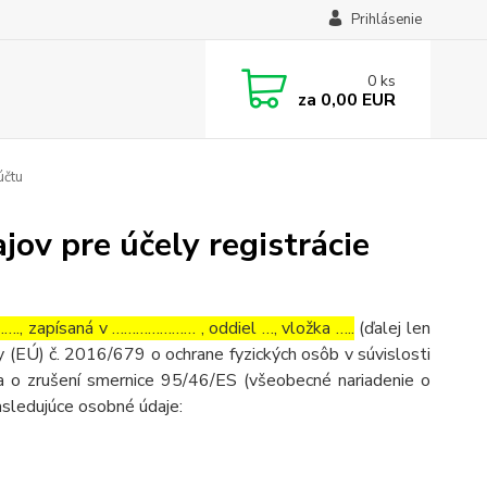
Prihlásenie
0
ks
za
0,00 EUR
účtu
ov pre účely registrácie
, zapísaná v ………………… , oddiel …, vložka …..
(ďalej len
 (EÚ) č. 2016/679 o ochrane fyzických osôb v súvislosti
 o zrušení smernice 95/46/ES (všeobecné nariadenie o
asledujúce osobné údaje: