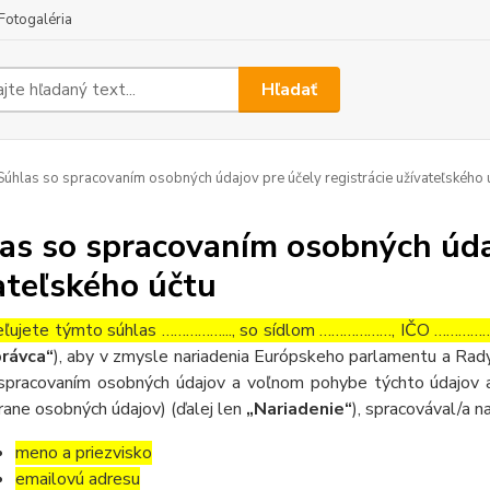
Fotogaléria
Hľadať
úhlas so spracovaním osobných údajov pre účely registrácie užívateľského 
as so spracovaním osobných údaj
ateľského účtu
ľujete týmto súhlas ……………..., so sídlom ………………, IČO ……………….
rávca“
), aby v zmysle nariadenia Európskeho parlamentu a Rady
spracovaním osobných údajov a voľnom pohybe týchto údajov a
rane osobných údajov) (ďalej len
„Nariadenie“
), spracovával/a n
meno a priezvisko
emailovú adresu