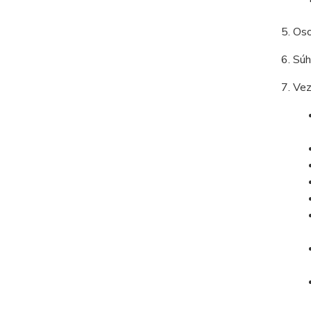
Oso
Súh
Vez