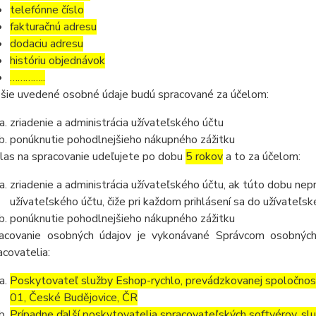
telefónne číslo
fakturačnú adresu
dodaciu adresu
históriu objednávok
…………..
šie uvedené osobné údaje budú spracované za účelom:
zriadenie a administrácia užívateľského účtu
ponúknutie pohodlnejšieho nákupného zážitku
las na spracovanie udeľujete po dobu
5 rokov
a to za účelom:
zriadenie a administrácia užívateľského účtu, ak túto dobu ne
užívateľského účtu, čiže pri každom prihlásení sa do užívateľs
ponúknutie pohodlnejšieho nákupného zážitku
acovanie osobných údajov je vykonávané Správcom osobných
acovatelia:
Poskytovateľ služby Eshop-rychlo, prevádzkovanej spoločnos
01, České Budějovice, ČR
Prípadne ďalší poskytovatelia spracovateľských softvérov, služ