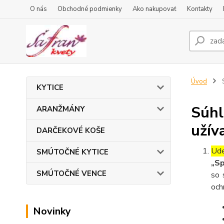
O nás
Obchodné podmienky
Ako nakupovať
Kontakty
Úvod
S
KYTICE
Súhl
ARANŽMÁNY
užív
DARČEKOVÉ KOŠE
Ude
SMÚTOČNÉ KYTICE
„Sp
SMÚTOČNÉ VENCE
so 
och
Novinky