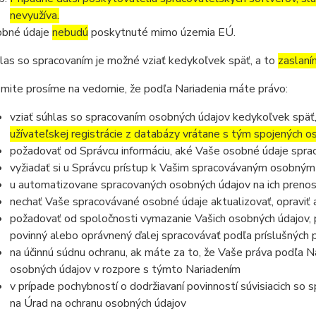
nevyužíva.
bné údaje
nebudú
poskytnuté mimo územia EÚ.
las so spracovaním je možné vziať kedykoľvek späť, a to
zaslaní
mite prosíme na vedomie, že podľa Nariadenia máte právo:
vziať súhlas so spracovaním osobných údajov kedykoľvek späť
užívateľskej registrácie z databázy vrátane s tým spojených 
požadovať od Správcu informáciu, aké Vaše osobné údaje spra
vyžiadať si u Správcu prístup k Vašim spracovávaným osobným
u automatizovane spracovaných osobných údajov na ich prenos
nechať Vaše spracovávané osobné údaje aktualizovať, opraviť
požadovať od spoločnosti vymazanie Vašich osobných údajov, p
povinný alebo oprávnený ďalej spracovávať podľa príslušných 
na účinnú súdnu ochranu, ak máte za to, že Vaše práva podľa N
osobných údajov v rozpore s týmto Nariadením
v prípade pochybností o dodržiavaní povinností súvisiacich so
na Úrad na ochranu osobných údajov