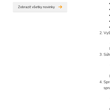
Zobraziť všetky novinky
Vyš
Súh
Spr
spr