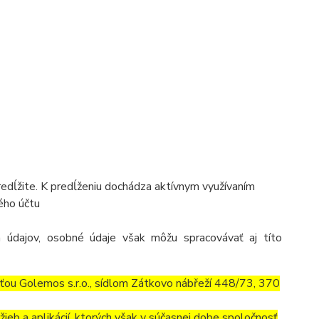
predĺžite. K predĺženiu dochádza aktívnym využívaním
kého účtu
 údajov, osobné údaje však môžu spracovávať aj títo
ťou Golemos s.r.o., sídlom Zátkovo nábřeží 448/73, 370
ieb a aplikácií, ktorých však v súčasnej dobe spoločnosť