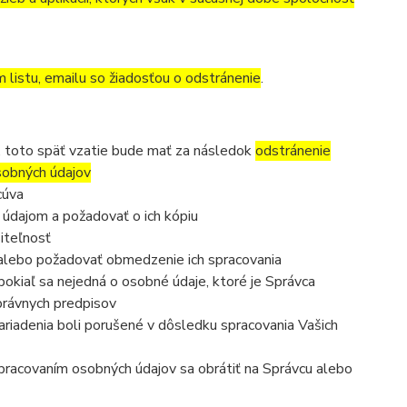
m listu, emailu so žiadosťou o odstránenie
.
, toto späť vzatie bude mať za následok
odstránenie
osobných údajov
cúva
 údajom a požadovať o ich kópiu
iteľnosť
 alebo požadovať obmedzenie ich spracovania
okiaľ sa nejedná o osobné údaje, ktoré je Správca
právnych predpisov
ariadenia boli porušené v dôsledku spracovania Vašich
 spracovaním osobných údajov sa obrátiť na Správcu alebo